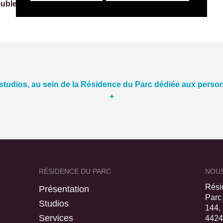
ubler et personnaliser leur cadre de vie.
tudios, au sein de la Résidence du Parc dédiée aux perso
+
RÉSIDENCE DU PARC
NOU
Rési
Présentation
Parc
Studios
144,
Services
4424