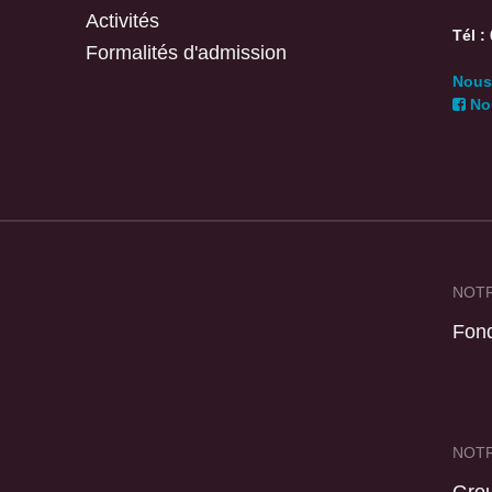
Activités
Tél :
Formalités d'admission
Nous 
Nou
NOTR
Fond
NOTR
Gro