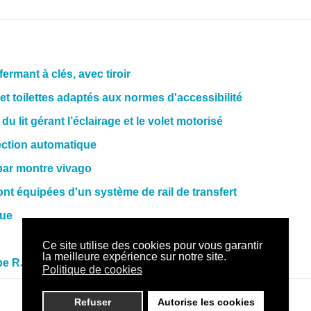
ermant à clés, avec tiroir
t toilettes adaptés aux normes d'accessibilité
lit gérant l’éclairage et le volet motorisé
ection automatique
par montre vivago
t équipées d'un système de rail de transfert
que
Ce site utilise des cookies pour vous garantir
la meilleure expérience sur notre site.
ype RJ45
Politique de cookies
Refuser
Autorise les cookies