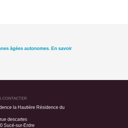
nnes âgées autonomes. En savoir
S CONTACTER
dence la Hautière Résidence du
 rue descartes
0 Sucé-sur-Erdre