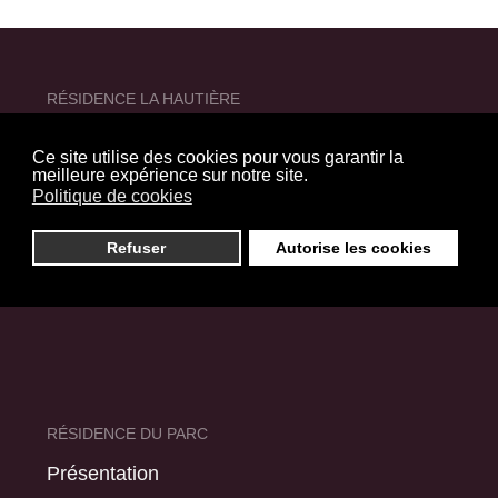
RÉSIDENCE LA HAUTIÈRE
Présentation
Ce site utilise des cookies pour vous garantir la
Chambres
meilleure expérience sur notre site.
Politique de cookies
Services
Activités
Refuser
Autorise les cookies
Équipements et innovations
Formalités d'admission
RÉSIDENCE DU PARC
Présentation