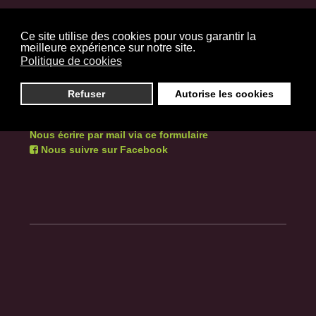
NOUS CONTACTER
Ce site utilise des cookies pour vous garantir la
Résidence la Hautière Résidence du Parc
meilleure expérience sur notre site.
Politique de cookies
144, rue descartes
44240 Sucé-sur-Erdre
Refuser
Autorise les cookies
Tél : 02 40 77 72 79
Nous écrire par mail via ce formulaire
Nous suivre sur Facebook