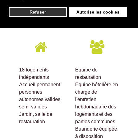
Nos services
Refuser
Autorise les cookies
Résidence du Parc
18 logements
Équipe de
indépendants
restauration
Accueil permanent
Equipe hôtelière en
personnes
charge de
autonomes valides,
l'entretien
semi-valides
hebdomadaire des
Jardin, salle de
logements et des
restauration
parties communes
Buanderie équipée
à disposition