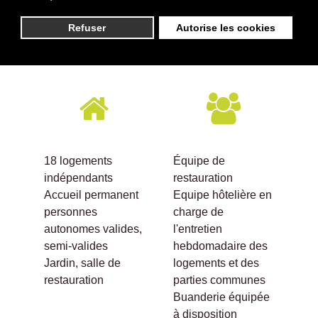
Nos services
Refuser
Autorise les cookies
Résidence du Parc
18 logements
Équipe de
indépendants
restauration
Accueil permanent
Equipe hôtelière en
personnes
charge de
autonomes valides,
l'entretien
semi-valides
hebdomadaire des
Jardin, salle de
logements et des
restauration
parties communes
Buanderie équipée
à disposition